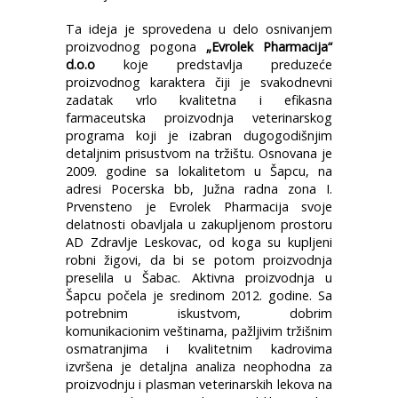
Ta ideja je sprovedena u delo osnivanjem
proizvodnog pogona
„Evrolek Pharmacija“
d.o.o
koje predstavlja preduzeće
proizvodnog karaktera čiji je svakodnevni
zadatak vrlo kvalitetna i efikasna
farmaceutska proizvodnja veterinarskog
programa koji je izabran dugogodišnjim
detaljnim prisustvom na tržištu. Osnovana je
2009. godine sa lokalitetom u Šapcu, na
adresi Pocerska bb, Južna radna zona I.
Prvensteno je Evrolek Pharmacija svoje
delatnosti obavljala u zakupljenom prostoru
AD Zdravlje Leskovac, od koga su kupljeni
robni žigovi, da bi se potom proizvodnja
preselila u Šabac. Aktivna proizvodnja u
Šapcu počela je sredinom 2012. godine. Sa
potrebnim iskustvom, dobrim
komunikacionim veštinama, pažljivim tržišnim
osmatranjima i kvalitetnim kadrovima
izvršena je detaljna analiza neophodna za
proizvodnju i plasman veterinarskih lekova na