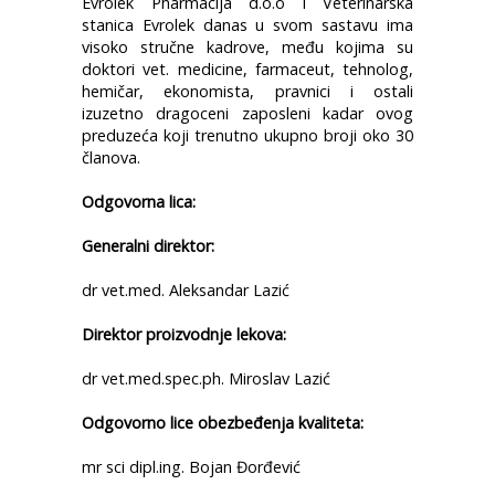
Evrolek Pharmacija d.o.o i Veterinarska
stanica Evrolek danas u svom sastavu ima
visoko stručne kadrove, među kojima su
doktori vet. medicine, farmaceut, tehnolog,
hemičar, ekonomista, pravnici i ostali
izuzetno dragoceni zaposleni kadar ovog
preduzeća koji trenutno ukupno broji oko 30
članova.
Odgovorna lica:
Generalni direktor:
dr vet.med. Aleksandar Lazić
Direktor proizvodnje lekova:
dr vet.med.spec.ph. Miroslav Lazić
Odgovorno lice obezbeđenja kvaliteta:
mr sci dipl.ing. Bojan Đorđević