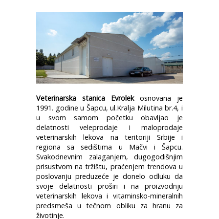
Veterinarska stanica Evrolek
osnovana je
1991. godine u Šapcu, ul.Kralja Milutina br.4, i
u svom samom početku obavljao je
delatnosti veleprodaje i maloprodaje
veterinarskih lekova na teritoriji Srbije i
regiona sa sedištima u Mačvi i Šapcu.
Svakodnevnim zalaganjem, dugogodišnjim
prisustvom na tržištu, praćenjem trendova u
poslovanju preduzeće je donelo odluku da
svoje delatnosti proširi i na proizvodnju
veterinarskih lekova i vitaminsko-mineralnih
predsmeša u tečnom obliku za hranu za
životinje.