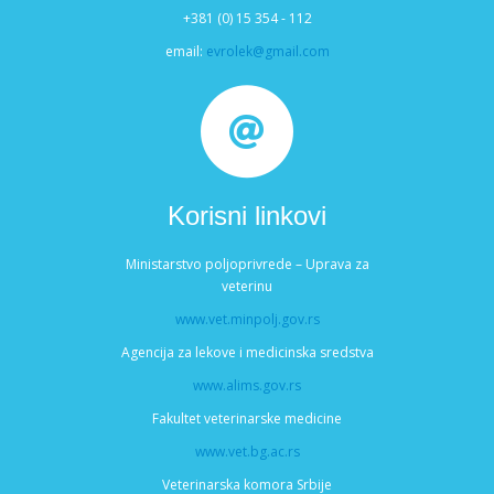
+381 (0) 15 354 - 112
email:
evrolek@gmail.com
Korisni linkovi
Ministarstvo poljoprivrede – Uprava za
veterinu
www.vet.minpolj.gov.rs
Agencija za lekove i medicinska sredstva
www.alims.gov.rs
Fakultet veterinarske medicine
www.vet.bg.ac.rs
Veterinarska komora Srbije