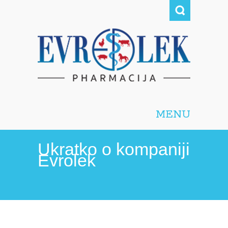
Evrolek-pharmacija
d.o.o.
MENU
Ukratko o kompaniji
Evrolek