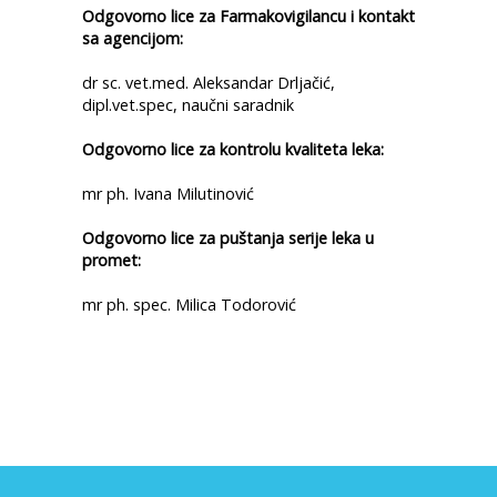
Odgovorno lice za Farmakovigilancu i kontakt
sa agencijom:
dr sc. vet.med. Aleksandar Drljačić,
dipl.vet.spec, naučni saradnik
Odgovorno lice za kontrolu kvaliteta leka:
mr ph. Ivana Milutinović
Odgovorno lice za puštanja serije leka u
promet:
mr ph. spec. Milica Todorović