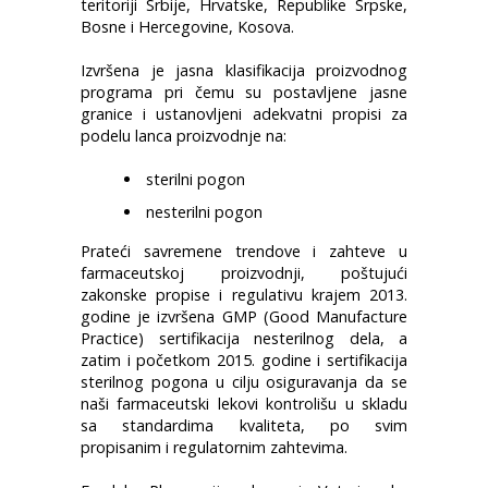
teritoriji Srbije, Hrvatske, Republike Srpske,
Bosne i Hercegovine, Kosova.
Izvršena je jasna klasifikacija proizvodnog
programa pri čemu su postavljene jasne
granice i ustanovljeni adekvatni propisi za
podelu lanca proizvodnje na:
sterilni pogon
nesterilni pogon
Prateći savremene trendove i zahteve u
farmaceutskoj proizvodnji, poštujući
zakonske propise i regulativu krajem 2013.
godine je izvršena GMP (Good Manufacture
Practice) sertifikacija nesterilnog dela, a
zatim i početkom 2015. godine i sertifikacija
sterilnog pogona u cilju osiguravanja da se
naši farmaceutski lekovi kontrolišu u skladu
sa standardima kvaliteta, po svim
propisanim i regulatornim zahtevima.