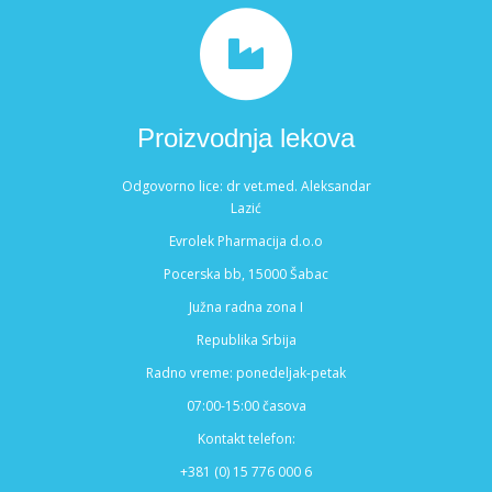
Proizvodnja lekova
Odgovorno lice: dr vet.med. Aleksandar
Lazić
Evrolek Pharmacija d.o.o
Pocerska bb, 15000 Šabac
Južna radna zona I
Republika Srbija
Radno vreme: ponedeljak-petak
07:00-15:00 časova
Kontakt telefon:
+381 (0) 15 776 000 6