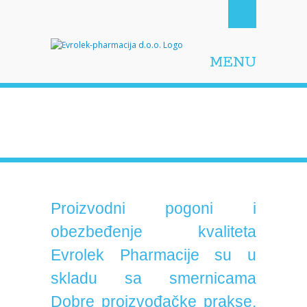
Evrolek-
MENU
pharmacija
Galerija
d.o.o.
Proizvodni pogoni i
obezbeđenje kvaliteta
Evrolek Pharmacije su u
skladu sa smernicama
Dobre proizvođačke prakse,