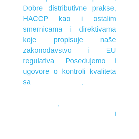
Dobre distributivne prakse,
HACCP kao i ostalim
smernicama i direktivama
koje propisuje naše
zakonodavstvo i EU
regulativa. Posedujemo i
ugovore o kontroli kvaliteta
sa
Pharmanovom
,
Naučnim
Institutom za veterinarstvo
Novi Sad
,
Farmaceutskim
fakultetom u Beogradu
i
Veterinarskim Zavodom
Subotica.